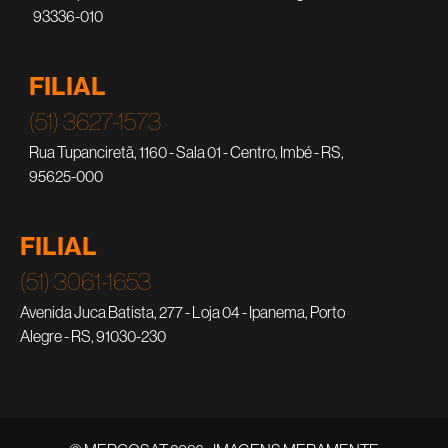
93336-010
FILIAL
(51) 3627-1573
Rua Tupanciretã, 1160 - Sala 01 - Centro, Imbé - RS,
95625-000
FILIAL
(51) 3061-1653
Avenida Juca Batista, 277 - Loja 04 - Ipanema, Porto
Alegre - RS, 91030-230